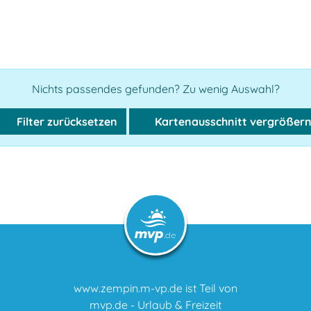
Nichts passendes gefunden? Zu wenig Auswahl?
Filter zurücksetzen
Kartenausschnitt vergrößer
www.zempin.m-vp.de ist Teil von
mvp.de - Urlaub & Freizeit