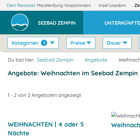
Dein Reiseziel:
Mecklenburg-Vorpommern
Insel Usedom
Ze
SEEBAD ZEMPIN
UNTERKÜNFT
Kategorien
Preise
Dauer
1
Du bist hier:
Seebad Zempin
Angebote
Weihnac
Angebote: Weihnachten im Seebad Zempin
1 - 2 von 2 Angeboten angezeigt
WEIHNACHTEN | 4 oder 5
Weihnach
Nächte