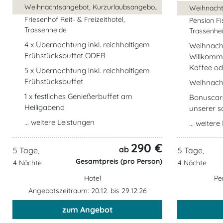
Weihnachtsangebot, Kurzurlaubsangebot, ...
Friesenhof Reit- & Freizeithotel,
Pension Fi
Trassenheide
Trassenhe
4 x Übernachtung inkl. reichhaltigem
Weihnach
Frühstücksbuffet ODER
Willkomm
Kaffee od
5 x Übernachtung inkl. reichhaltigem
Frühstücksbuffet
Weihnach
1 x festliches Genießerbuffet am
Bonuscard
Heiligabend
unserer s
... weitere Leistungen
... weiter
290 €
ab
5 Tage,
5 Tage,
Gesamtpreis (pro Person)
4 Nächte
4 Nächte
Hotel
Pe
Angebotszeitraum: 20.12. bis 29.12.26
zum Angebot