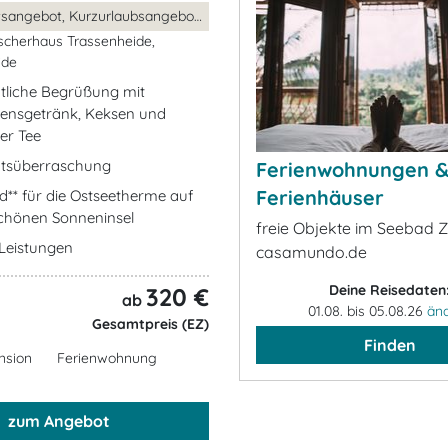
Weihnachtsangebot, Kurzurlaubsangebot, ...
scherhaus Trassenheide,
ide
tliche Begrüßung mit
ensgetränk, Keksen und
er Tee
tsüberraschung
Ferienwohnungen 
Ferienhäuser
** für die Ostseetherme auf
chönen Sonneninsel
freie Objekte im Seebad 
e Leistungen
casamundo.de
Deine Reisedaten
320 €
ab
01.08. bis 05.08.26
än
Gesamtpreis (EZ)
Finden
nsion
Ferienwohnung
zum Angebot