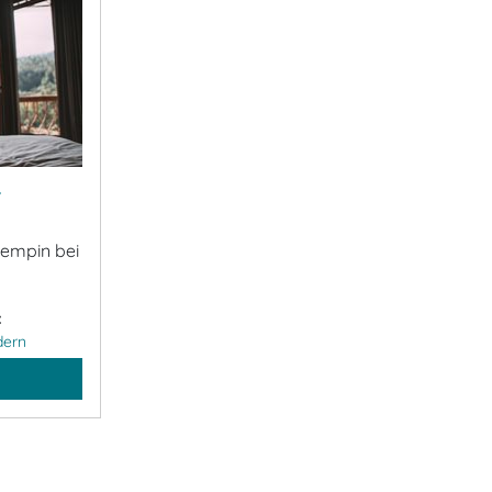
&
Zempin bei
:
dern