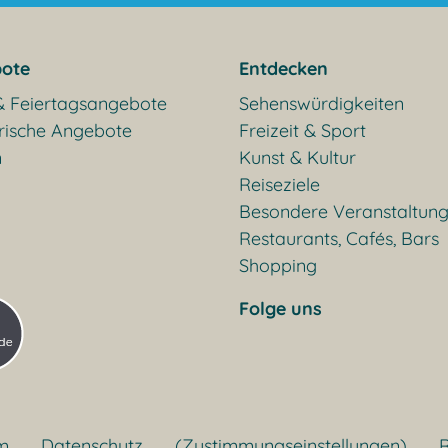
ote
Entdecken
& Feiertagsangebote
Sehenswürdigkeiten
rische Angebote
Freizeit & Sport
n
Kunst & Kultur
Reiseziele
Besondere Veranstaltun
Restaurants, Cafés, Bars
Shopping
Folge uns
m
Datenschutz
(Zustimmungseinstellungen)
R