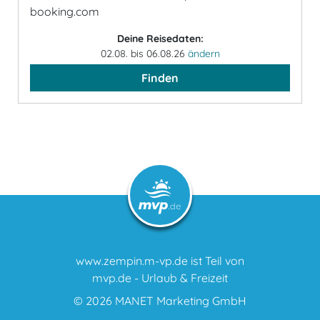
booking.com
Deine Reisedaten:
02.08. bis 06.08.26
ändern
Finden
www.zempin.m-vp.de ist Teil von
mvp.de - Urlaub & Freizeit
© 2026
MANET Marketing GmbH