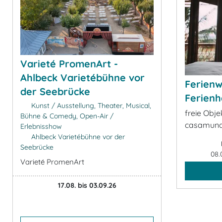
Varieté PromenArt -
Ahlbeck Varietébühne vor
Ferien
der Seebrücke
Ferienh
Kunst / Ausstellung, Theater, Musical,
freie Obj
Bühne & Comedy, Open-Air /
casamund
Erlebnisshow
Ahlbeck Varietébühne vor der
Seebrücke
08.
Varieté PromenArt
17.08. bis 03.09.26