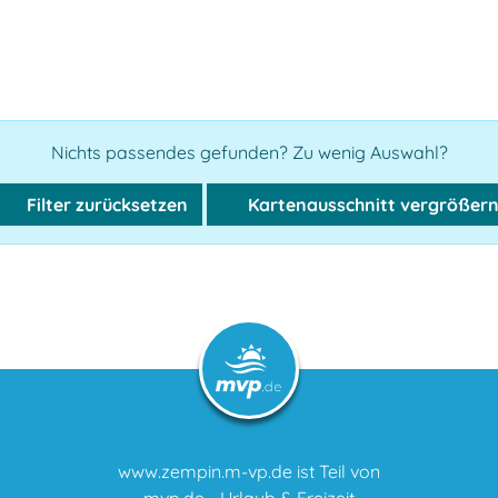
Nichts passendes gefunden? Zu wenig Auswahl?
Filter zurücksetzen
Kartenausschnitt vergrößer
www.zempin.m-vp.de ist Teil von
mvp.de - Urlaub & Freizeit