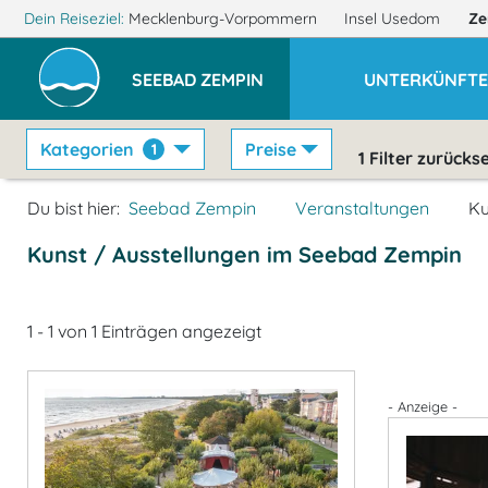
Dein Reiseziel:
Mecklenburg-Vorpommern
Insel Usedom
Ze
SEEBAD ZEMPIN
UNTERKÜNFT
Kategorien
Preise
1
1
Filter zurücks
Du bist hier:
Seebad Zempin
Veranstaltungen
Ku
Kunst / Ausstellungen im Seebad Zempin
1 - 1 von 1 Einträgen angezeigt
- Anzeige -