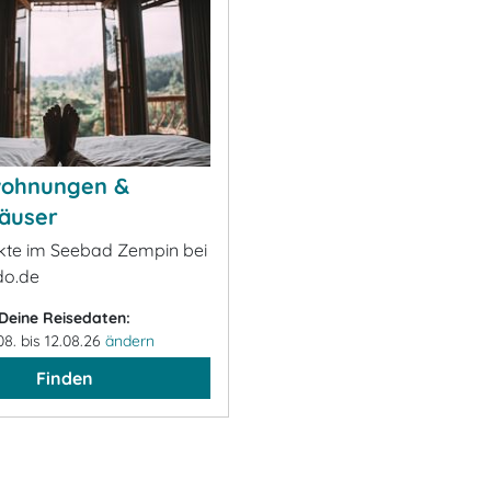
wohnungen &
äuser
ekte im Seebad Zempin bei
o.de
Deine Reisedaten:
08. bis 12.08.26
ändern
Finden