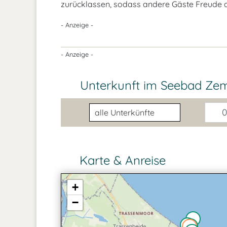
zurücklassen, sodass andere Gäste Freude 
- Anzeige -
- Anzeige -
Unterkunft im Seebad Ze
Unterkunftsart
0
Karte & Anreise
+
−