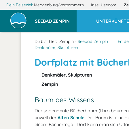
Dein Reiseziel:
Mecklenburg-Vorpommern
Insel Usedom
Ze
SEEBAD ZEMPIN
UNTERKÜNFT
Du bist hier:
Zempin -
Seebad Zempin
Entde
Denkmäler, Skulpturen
Dorfplatz mit Büche
Denkmäler, Skulpturen
Zempin
Baum des Wissens
Der sogenannte Bücherbaum (libro baumensi
unweit der
Alten Schule
. Der Baum ist eine 
einem Bücherregal. Dort kann man sich Urla