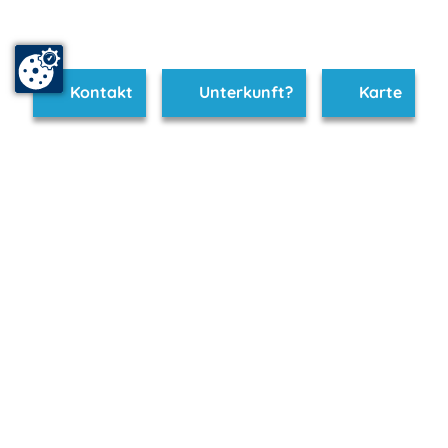
Kontakt
Unterkunft?
Karte
www.zempin.m-vp.de ist Teil von
mvp.de - Urlaub & Freizeit
© 2026
MANET Marketing GmbH