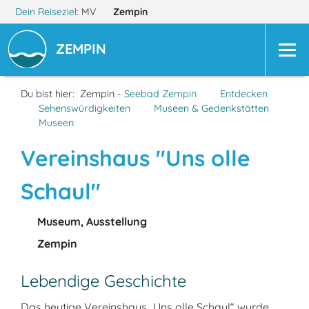
Dein Reiseziel:
MV
Zempin
ZEMPIN
Du bist hier:
Zempin -
Seebad Zempin
Entdecken
Sehenswürdigkeiten
Museen & Gedenkstätten
Museen
Vereinshaus "Uns olle
Schaul"
Museum, Ausstellung
Zempin
Lebendige Geschichte
Das heutige Vereinshaus „Uns olle Schaul“ wurde