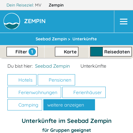
Dein Reiseziel:
MV
Zempin
ZEMPIN
Seebad Zempin >
Unterkünfte
Filter
1
Karte
Reisedaten
Du bist hier:
Seebad Zempin
Unterkünfte
Hotels
Pensionen
Ferienwohnungen
Ferienhäuser
Camping
weitere anzeigen
Unterkünfte im Seebad Zempin
für Gruppen geeignet