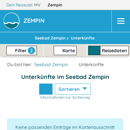
Dein Reiseziel:
MV
Zempin
ZEMPIN
Seebad Zempin >
Unterkünfte
Filter
2
Karte
Reisedaten
Du bist hier:
Seebad Zempin
Unterkünfte
Unterkünfte im Seebad Zempin
Sortieren
Informationen zur Sortierung
Keine passenden Einträge im Kartenausschnitt