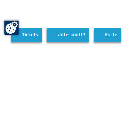
Tickets
Unterkunft?
Karte
www.koserow.m-vp.de ist Teil von
mvp.de - Urlaub & Freizeit
© 2026
MANET Marketing GmbH